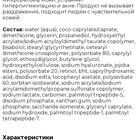
гиперпигментацию и акне. Продукт не вызывает
раздражения, подходит людям с чувствительной
кожей.
Состав:
water (aqua), coco-caprylate/caprate,
dimethicone, glycerin, propanediol, hydroxyethyl
acrylate/sodium acryloyldimethyl taurate copolymer,
bisabolol, stearyl glycyrrhetinate, cetearyl
dimethicone crosspolymer, polysorbate 80, caprylyl
glycol, ethoxydiglycol, butylene glycol,
hydroxyethylcellulose, sodium hyaluronate, jojoba
esters, polysorbate 20, retinol, bht, caprylhydroxamic
acid, disodium edta, tocopheryl acetate, polysorbate
60, sorbitan isostearate, sodium acrylate/sodium
acrylamidomethylpropane sulfonate copolymer,
sodium lactate, carbomer, palmitoyl tripeptide-5,
disodium phosphate, xanthan gum, sodium
phosphate, saccharide isomerate, glyceryl caprylate,
sodium hydroxide, palmitoyl tripeptide-1, palmitoyl
tetrapeptide-7.
Характеристики