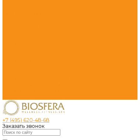
Уход за телом
Крема для тела
Средства для ванны и душа
Солнцезащитные средства
Защита от солнца
Аксессуары
Клиника
Акции
Покупателям
Информация для покупателей
Условия доставки
Условия оплаты
Бренды
Политика конфиденциальности
Политика в отношении cookie-файлов, веб-маяков
и аналогичных технологий
Контакты
+7 (495) 620-48-68
Заказать звонок