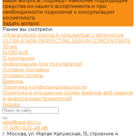
Ваши вопросы, подберут наиболее подходящие
средства из нашего ассортимента и при
необходимости подключат к консультации
косметолога.
Задать вопрос
Ранее вы смотрели
Ultraceuticals Ультра А концентрат с ретинолом
ULTRA A SKIN PERFECTING SERUM CONCENTRATE
30 мл.
14 590 руб.
О компании
Информация для покупателей
Условия доставки
Условия оплаты
Бренды
Политика конфиденциальности
Политика в отношении cookie-файлов, веб-маяков
и аналогичных технологий
Акции
sale@spa-bio.ru
+7 (495) 620-48-68
г. Москва, ул. Малая Калужская, 15, строение 4