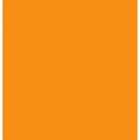
Акции
Покупателям
Информация для покупателей
Условия доставки
Условия оплаты
Бренды
Политика конфиденциальности
Политика в отношении cookie-файлов, веб-маяков
и аналогичных технологий
Контакты
...
Каталог товаров
Уход за лицом
Уход для глаз и губ
Сыворотки
Крема для лица
Маски для лица
Средства для очищения кожи
Наборы средств для лица
Уход за волосами
Шампуни и кондиционеры
Маски, сыворотки
Средства для укладки волос