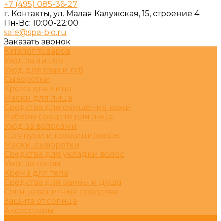
+7 (495) 085-36-27
г. Контакты, ул. Малая Калужская, 15, строение 4
Пн-Вс: 10:00-22:00
sale@spa-bio.ru
Заказать звонок
Каталог товаров
Уход за лицом
Уход для глаз и губ
Сыворотки
Крема для лица
Маски для лица
Средства для очищения кожи
Наборы средств для лица
Уход за волосами
Шампуни и кондиционеры
Маски, сыворотки
Средства для укладки волос
Уход за телом
Крема для тела
Средства для ванны и душа
Солнцезащитные средства
Защита от солнца
Аксессуары
Клиника