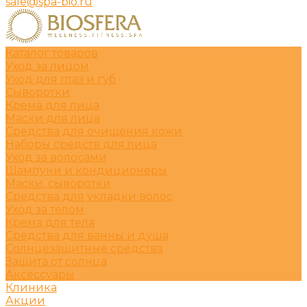
sale@spa-bio.ru
Каталог товаров
Уход за лицом
Уход для глаз и губ
Сыворотки
Крема для лица
Маски для лица
Средства для очищения кожи
Наборы средств для лица
Уход за волосами
Шампуни и кондиционеры
Маски, сыворотки
Средства для укладки волос
Уход за телом
Крема для тела
Средства для ванны и душа
Солнцезащитные средства
Защита от солнца
Аксессуары
Клиника
Акции