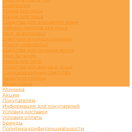
Сыворотки
Крема для лица
Маски для лица
Средства для очищения кожи
Наборы средств для лица
Уход за волосами
Шампуни и кондиционеры
Маски, сыворотки
Средства для укладки волос
Уход за телом
Крема для тела
Средства для ванны и душа
Солнцезащитные средства
Защита от солнца
Аксессуары
Клиника
Акции
Покупателям
Информация для покупателей
Условия доставки
Условия оплаты
Бренды
Политика конфиденциальности