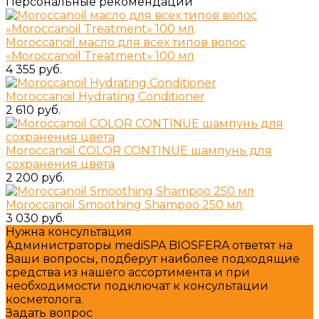
Персональные рекомендации
Moroccanoil масло для всех типов волос
«Moroccanoil Treatment» 100 мл
4 355 руб.
Moroccanoil Hydrating Conditioner
2 610 руб.
Moroccanoil СOLOR CONTINUE шампунь для
сохранения цвета
2 200 руб.
Moroccanoil Smoothing Shampoo 250 мл
3 030 руб.
Нужна консультация
Администраторы mediSPA BIOSFERA ответят на
Ваши вопросы, подберут наиболее подходящие
средства из нашего ассортимента и при
необходимости подключат к консультации
косметолога.
Задать вопрос