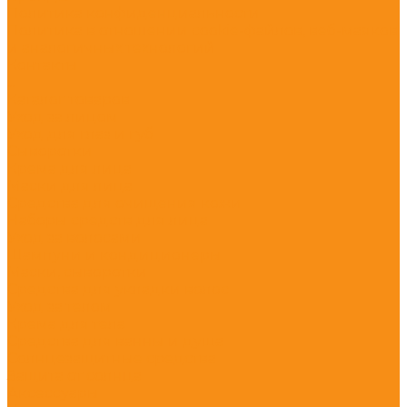
Политика конфиденциальности
Политика в отношении cookie-файлов, веб-маяков
и аналогичных технологий
Контакты
...
Каталог товаров
Уход за лицом
Уход для глаз и губ
Сыворотки
Крема для лица
Маски для лица
Средства для очищения кожи
Наборы средств для лица
Уход за волосами
Шампуни и кондиционеры
Маски, сыворотки
Средства для укладки волос
Уход за телом
Крема для тела
Средства для ванны и душа
Солнцезащитные средства
Защита от солнца
Аксессуары