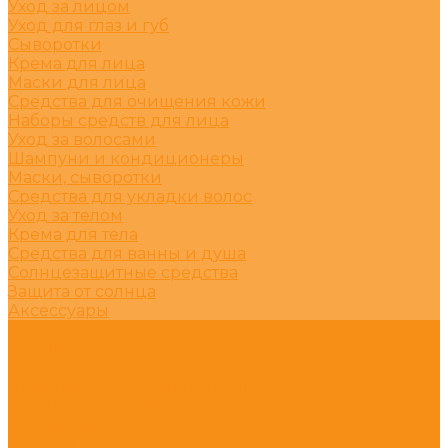
Уход за лицом
Уход для глаз и губ
Сыворотки
Крема для лица
Маски для лица
Средства для очищения кожи
Наборы средств для лица
Уход за волосами
Шампуни и кондиционеры
Маски, сыворотки
Средства для укладки волос
Уход за телом
Крема для тела
Средства для ванны и душа
Солнцезащитные средства
Защита от солнца
Аксессуары
Клиника
Акции
Покупателям
Информация для покупателей
Условия доставки
Условия оплаты
Бренды