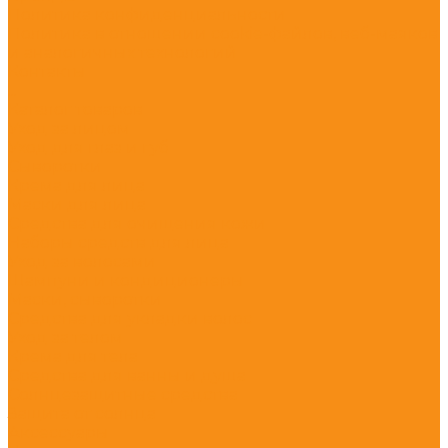
Политика конфиденциальности
Политика в отношении cookie-файлов, веб-маяков
и аналогичных технологий
Контакты
...
Каталог товаров
Уход за лицом
Уход для глаз и губ
Сыворотки
Крема для лица
Маски для лица
Средства для очищения кожи
Наборы средств для лица
Уход за волосами
Шампуни и кондиционеры
Маски, сыворотки
Средства для укладки волос
Уход за телом
Крема для тела
Средства для ванны и душа
Солнцезащитные средства
Защита от солнца
Аксессуары