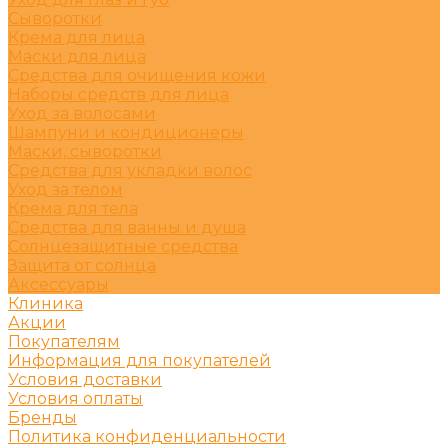
Сыворотки
Крема для лица
Маски для лица
Средства для очищения кожи
Наборы средств для лица
Уход за волосами
Шампуни и кондиционеры
Маски, сыворотки
Средства для укладки волос
Уход за телом
Крема для тела
Средства для ванны и душа
Солнцезащитные средства
Защита от солнца
Аксессуары
Клиника
Акции
Покупателям
Информация для покупателей
Условия доставки
Условия оплаты
Бренды
Политика конфиденциальности