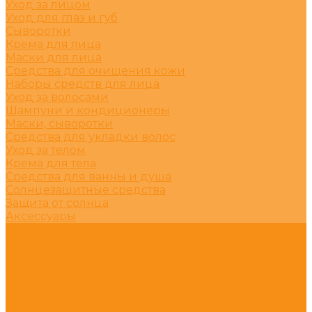
Уход за лицом
Уход для глаз и губ
Сыворотки
Крема для лица
Маски для лица
Средства для очищения кожи
Наборы средств для лица
Уход за волосами
Шампуни и кондиционеры
Маски, сыворотки
Средства для укладки волос
Уход за телом
Крема для тела
Средства для ванны и душа
Солнцезащитные средства
Защита от солнца
Аксессуары
Клиника
Акции
Покупателям
Информация для покупателей
Условия доставки
Условия оплаты
Бренды