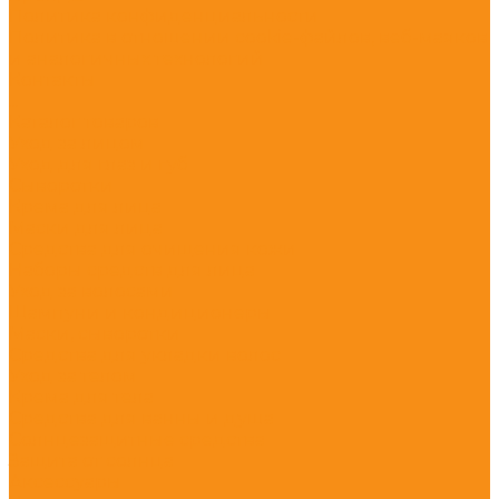
Политика конфиденциальности
Политика в отношении cookie-файлов, веб-маяков
и аналогичных технологий
Контакты
...
Каталог товаров
Уход за лицом
Уход для глаз и губ
Сыворотки
Крема для лица
Маски для лица
Средства для очищения кожи
Наборы средств для лица
Уход за волосами
Шампуни и кондиционеры
Маски, сыворотки
Средства для укладки волос
Уход за телом
Крема для тела
Средства для ванны и душа
Солнцезащитные средства
Защита от солнца
Аксессуары