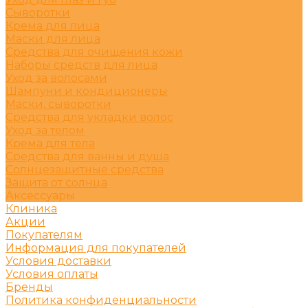
Сыворотки
Крема для лица
Маски для лица
Средства для очищения кожи
Наборы средств для лица
Уход за волосами
Шампуни и кондиционеры
Маски, сыворотки
Средства для укладки волос
Уход за телом
Крема для тела
Средства для ванны и душа
Солнцезащитные средства
Защита от солнца
Аксессуары
Клиника
Акции
Покупателям
Информация для покупателей
Условия доставки
Условия оплаты
Бренды
Политика конфиденциальности