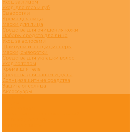
Уход за лицом
Уход для глаз и губ
Сыворотки
Крема для лица
Маски для лица
Средства для очищения кожи
Наборы средств для лица
Уход за волосами
Шампуни и кондиционеры
Маски, сыворотки
Средства для укладки волос
Уход за телом
Крема для тела
Средства для ванны и душа
Солнцезащитные средства
Защита от солнца
Аксессуары
Клиника
Акции
Покупателям
Информация для покупателей
Условия доставки
Условия оплаты
Бренды